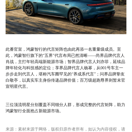
此番官宣，鸿蒙智行的代言矩阵也由此再添一名重量级成员。至
此，鸿蒙智行旗下的“五界”代言布局已然清晰——尚界品牌代言人
肖战，主打年轻高端新能源市场；智界品牌代言人刘亦菲，延续品
牌年轻化与科技感的定位；享界品牌代言人杨幂，从001号车主一
步步走到代言人，堪称汽车圈罕见的“养成系代言”；问界品牌挚友
白敬亭，以真实车主身份传递品牌价值；百万级超跑尊界则暂未官
宣明星代言。
三位顶流明星分别覆盖不同细分人群，形成完整的代言矩阵，助力
鸿蒙智行全面抢占新能源市场。
来源：素材来源于网络，版权归原作者所有，如认为内容侵权，请