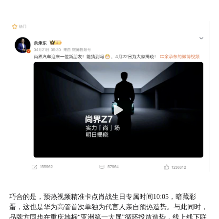
巧合的是，预热视频精准卡点肖战生日专属时间10:05，暗藏彩
蛋，这也是华为高管首次单独为代言人亲自预热造势。与此同时，
品牌方同步在重庆地标“亚洲第一大屏”循环投放造势，线上线下联