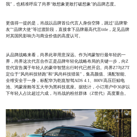
我”，也精准呼应了尚界“敢想象更敢打破想象”的品牌态度。
更值得一提的是，肖战以品牌首位代言人身份空降，跳过“品牌挚
友”“品牌大使”等过渡阶段，直接拿下品牌最高代言title，足见品牌
对其国民影响力与商业价值的高度认可。
从品牌战略来看，尚界此举用意深远。作为鸿蒙智行最年轻的一
界，尚界这次代言合作正是品牌年轻化战略布局的关键一步，向Z
世代宣告属于年轻人的豪华智慧出行时代已然开启。尚界Z7与Z7T
定位于“风尚科技轿跑”和“风尚科技猎装”，集高颜值、满配智能、
全维安全于一身，标配华为乾崑智驾ADS 4.1、800V高压巨鲸电
池、鸿蒙座舱等五大华为黑科技底座。据统计，小订用户中30岁以
下年轻人占比超过六成，与肖战的粉丝群体（Z世代）高度重合。