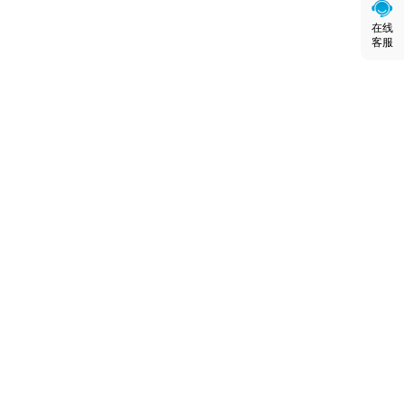
在线
客服
重庆展览中心有限公司
地址：中国重庆市九龙坡区科园四路269号(400041)
电话: +86 (23) 68634132
展会咨询：service@autochongqing.com